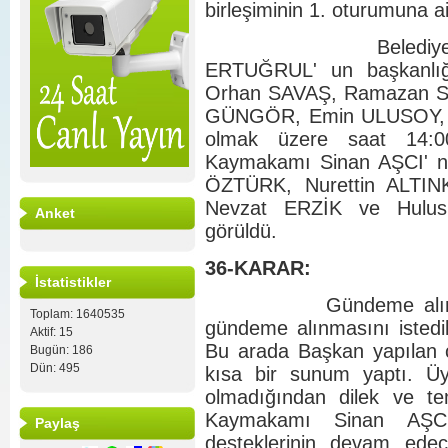
birleşiminin 1. oturumuna ai
Belediye Meclisi 
ERTUĞRUL' un başkanlığ
Orhan SAVAŞ, Ramazan S
GÜNGÖR, Emin ULUSOY, 
olmak üzere saat 14:00
Kaymakamı Sinan AŞCI' nı
ÖZTÜRK, Nurettin ALTI
Nevzat ERZİK ve Hulusi 
Anket
görüldü.
36-KARAR:
İstatistikler
Gündeme alınacak m
Toplam: 1640535
gündeme alınmasını istedik
Aktif: 15
Bu arada Başkan yapılan ç
Bugün: 186
Dün: 495
kısa bir sunum yaptı. Üye
olmadığından dilek ve tem
Kaymakamı Sinan AŞCI
Paylaş
desteklerinin devam edece