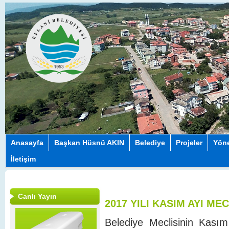
Anasayfa
Başkan Hüsnü AKIN
Belediye
Projeler
Yön
İletişim
Canlı Yayın
2017 YILI KASIM AYI ME
Belediye Meclisinin Kası